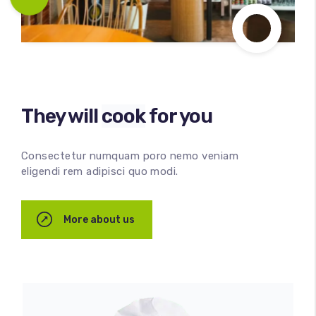
They will
cook
for you
100
%
Consectetur numquam poro nemo veniam
eligendi rem adipisci quo modi.
More about us