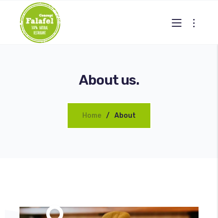
About us.
Home
About
Gallery 2